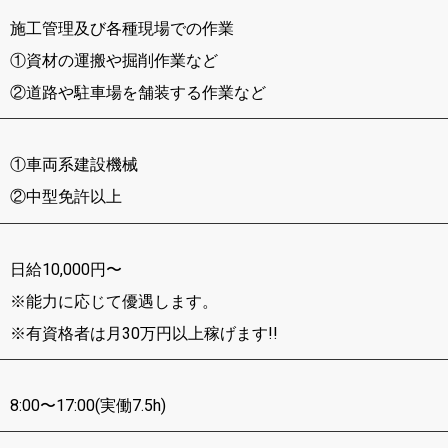
施工管理及び各種現場での作業
①資材の運搬や掘削作業など
②道路や駐車場を舗装する作業など
①車両系建設機械
②中型免許以上
日給10,000円〜
※能力に応じて優遇します。
※有資格者は月30万円以上稼げます!!
8:00〜17:00(実働7.5h)